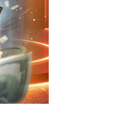
 Mudah
 dengan mudah melalui