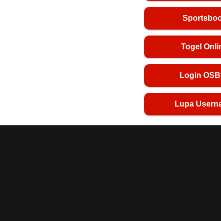
Sportsbo
Togel Onli
Login OSB
Lupa Usern