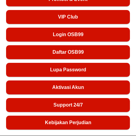
VIP Club
Login OSB99
Daftar OSB99
Lupa Password
Aktivasi Akun
Support 24/7
Kebijakan Perjudian