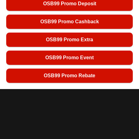
OSB99 Promo Deposit
OSB99 Promo Cashback
OSB99 Promo Extra
OSB99 Promo Event
OSB99 Promo Rebate